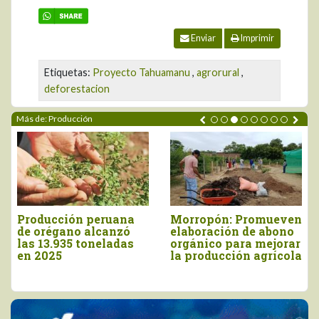
Enviar
Imprimir
Etiquetas:
Proyecto Tahuamanu
,
agrorural
,
deforestacion
Más de: Producción
peruana
Morropón: Promueven
INIA cosecha 
alcanzó
elaboración de abono
9.160 semillas
oneladas
orgánico para mejorar
papa nativa de
la producción agrícola
valor en Apur