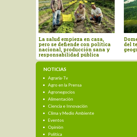
Manifiesto por el Agro
El Pe
onal:
Peruano
prob
es
Esta
NOTICIAS
Agraria-Tv
Agro en la Prensa
Agronegocios
Alimentación
Ciencia e Innovación
Clima y Medio Ambiente
Eventos
Opinión
Política