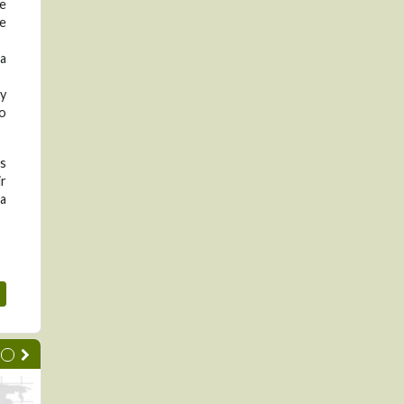
de
de
na
 y
o
os
ir
na