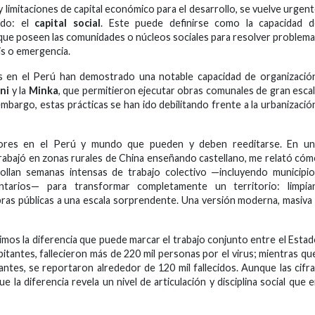
y limitaciones de capital económico para el desarrollo, se vuelve urgen
zado: el
capital social
. Este puede definirse como la capacidad d
a que poseen las comunidades o núcleos sociales para resolver problem
is o emergencia.
s en el Perú han demostrado una notable capacidad de organizació
ni
y la
Minka
, que permitieron ejecutar obras comunales de gran esca
mbargo, estas prácticas se han ido debilitando frente a la urbanizació
adores en el Perú y mundo que pueden y deben reeditarse. En un
abajó en zonas rurales de China enseñando castellano, me relató có
ollan semanas intensas de trabajo colectivo —incluyendo municipi
ntarios— para transformar completamente un territorio: limpian
bras públicas a una escala sorprendente. Una versión moderna, masiva
os la diferencia que puede marcar el trabajo conjunto entre el Esta
bitantes, fallecieron más de 220 mil personas por el virus; mientras qu
antes, se reportaron alrededor de 120 mil fallecidos. Aunque las cifr
e la diferencia revela un nivel de articulación y disciplina social que 