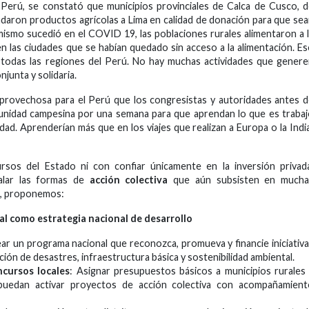
erú, se constató que municipios provinciales de Calca de Cusco, 
ladaron productos agrícolas a Lima en calidad de donación para que se
mismo sucedió en el COVID 19, las poblaciones rurales alimentaron a 
en las ciudades que se habían quedado sin acceso a la alimentación. E
todas las regiones del Perú. No hay muchas actividades que gener
junta y solidaria.
y provechosa para el Perú que los congresistas y autoridades antes 
munidad campesina por una semana para que aprendan lo que es traba
nidad. Aprenderían más que en los viajes que realizan a Europa o la Indi
sos del Estado ni con confiar únicamente en la inversión privada
calar las formas de
acción colectiva
que aún subsisten en mucha
lo, proponemos:
ial como estrategia nacional de desarrollo
ear un programa nacional que reconozca, promueva y financie iniciativ
ón de desastres, infraestructura básica y sostenibilidad ambiental.
ncursos locales
: Asignar presupuestos básicos a municipios rurales
puedan activar proyectos de acción colectiva con acompañamient