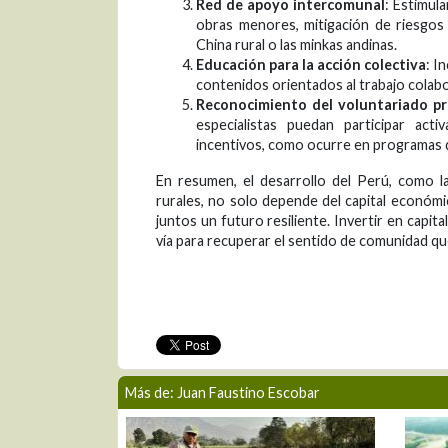
Red de apoyo intercomunal
: Estimul
obras menores, mitigación de riesgos
China rural o las minkas andinas.
Educación para la acción colectiva
: I
contenidos orientados al trabajo colabo
Reconocimiento del voluntariado pr
especialistas puedan participar ac
incentivos, como ocurre en programas d
En resumen, el desarrollo del Perú, como l
rurales, no solo depende del capital económi
juntos un futuro resiliente. Invertir en capit
vía para recuperar el sentido de comunidad qu
Más de: Juan Faustino Escobar