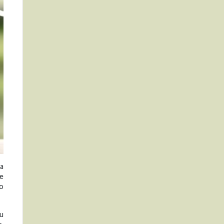
la
te
ro
 u