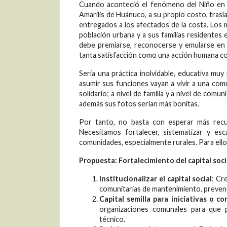
Cuando aconteció el fenómeno del Niño en P
Amarilis de Huánuco, a su propio costo, tras
entregados a los afectados de la costa. Los 
población urbana y a sus familias residentes 
debe premiarse, reconocerse y emularse en 
tanta satisfacción como una acción humana con
Sería una práctica inolvidable, educativa mu
asumir sus funciones vayan a vivir a una co
solidario; a nivel de familia y a nivel de comu
además sus fotos serian más bonitas.
Por tanto, no basta con esperar más recur
Necesitamos fortalecer, sistematizar y es
comunidades, especialmente rurales. Para el
Propuesta: Fortalecimiento del capital soc
Institucionalizar el capital social
: Cr
comunitarias de mantenimiento, prevenci
Capital semilla para iniciativas o co
organizaciones comunales para que 
técnico.