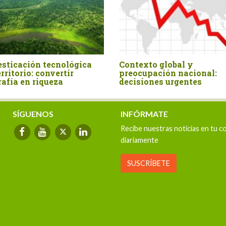
rú en la encrucijada: el
La pobreza que no cuenta
lema y la solución es el
cifras oficiales y la urge
do
de una transformación
agraria
SÍGUENOS
INFÓRMATE
Recibe nuestras noticias en tu c
diariamente
SUSCRÍBETE