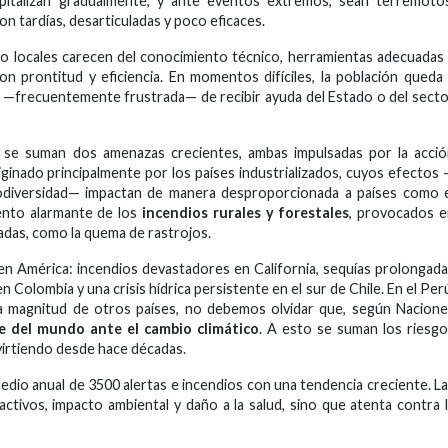
pitalizan gradualmente, y ante eventos extremos, sean terremotos
n tardías, desarticuladas y poco eficaces.
 o locales carecen del conocimiento técnico, herramientas adecuadas
on prontitud y eficiencia. En momentos difíciles, la población queda
a —frecuentemente frustrada— de recibir ayuda del Estado o del sect
ral se suman dos amenazas crecientes, ambas impulsadas por la acci
riginado principalmente por los países industrializados, cuyos efectos
iodiversidad— impactan de manera desproporcionada a países como 
ento alarmante de los
incendios rurales y forestales
, provocados e
adas, como la quema de rastrojos.
s en América: incendios devastadores en California, sequías prolongad
Colombia y una crisis hídrica persistente en el sur de Chile. En el Per
a magnitud de otros países, no debemos olvidar que, según Nacion
le del mundo ante el cambio climático
. A esto se suman los riesg
virtiendo desde hace décadas.
edio anual de 3500 alertas e incendios con una tendencia creciente. L
activos, impacto ambiental y daño a la salud, sino que atenta contra 