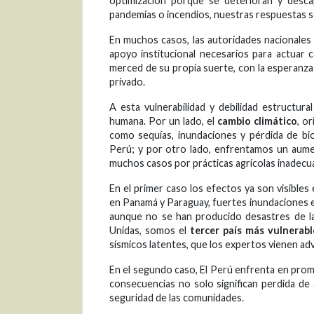
optimización porque se deterioran y desca
pandemias o incendios, nuestras respuestas so
En muchos casos, las autoridades nacionales
apoyo institucional necesarios para actuar c
merced de su propia suerte, con la esperanz
privado.
A esta vulnerabilidad y debilidad estructu
humana. Por un lado, el
cambio climático
, o
como sequías, inundaciones y pérdida de b
Perú; y por otro lado, enfrentamos un aum
muchos casos por prácticas agrícolas inadecu
En el primer caso los efectos ya son visible
en Panamá y Paraguay, fuertes inundaciones en 
aunque no se han producido desastres de l
Unidas, somos el
tercer país más vulnerab
sísmicos latentes, que los expertos vienen ad
En el segundo caso, El Perú enfrenta en prom
consecuencias no solo significan perdida de 
seguridad de las comunidades.