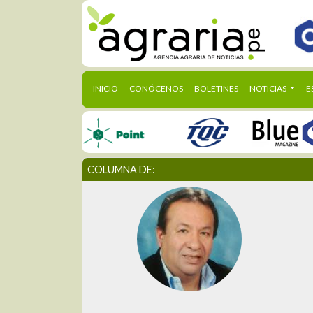
(CURRENT)
INICIO
CONÓCENOS
BOLETINES
NOTICIAS
E
COLUMNA DE: