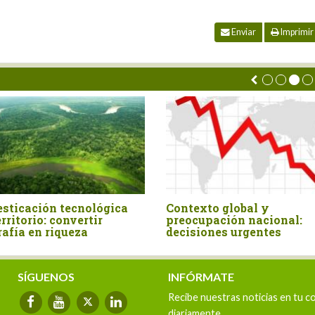
Enviar
Imprimir
ifiesto por el Agro
El Perú en la encrucijada
ruano
problema y la solución e
Estado
SÍGUENOS
INFÓRMATE
Recibe nuestras noticias en tu c
diariamente