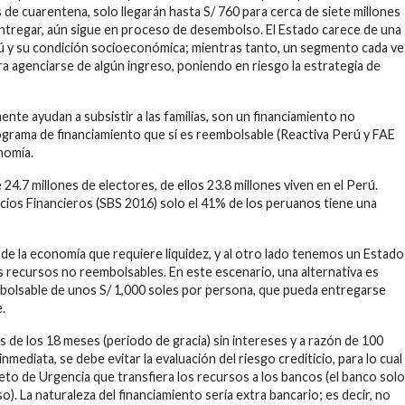
 de cuarentena, solo llegarán hasta S/ 760 para cerca de siete millones
 entregar, aún sigue en proceso de desembolso. El Estado carece de una
rú y su condición socioeconómica; mientras tanto, un segmento cada ve
a agenciarse de algún ingreso, poniendo en riesgo la estrategia de
ente ayudan a subsistir a las familias, son un financiamiento no
ograma de financiamiento que sí es reembolsable (Reactiva Perú y FAE
nomía.
 24.7 millones de electores, de ellos 23.8 millones viven en el Perú.
cios Financieros (SBS 2016) solo el 41% de los peruanos tiene una
de la economía que requiere liquidez, y al otro lado tenemos un Estado
recursos no reembolsables. En este escenario, una alternativa es
bolsable de unos S/ 1,000 soles por persona, que pueda entregarse
.
 de los 18 meses (periodo de gracia) sin intereses y a razón de 100
nmediata, se debe evitar la evaluación del riesgo crediticio, para lo cual
to de Urgencia que transfiera los recursos a los bancos (el banco solo
. La naturaleza del financiamiento sería extra bancario; es decir, no