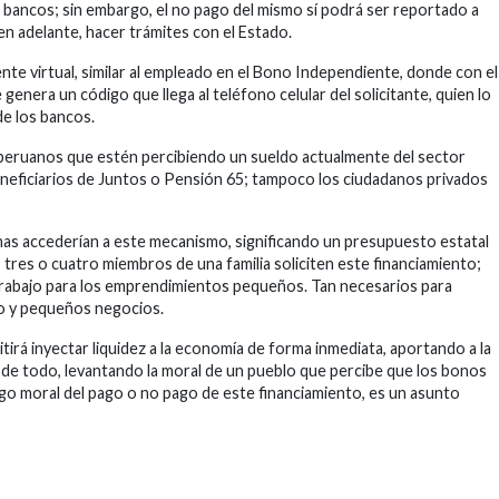
los bancos; sin embargo, el no pago del mismo sí podrá ser reportado a
 en adelante, hacer trámites con el Estado.
e virtual, similar al empleado en el Bono Independiente, donde con el
 genera un código que llega al teléfono celular del solicitante, quien lo
de los bancos.
 peruanos que estén percibiendo un sueldo actualmente del sector
 beneficiarios de Juntos o Pensión 65; tampoco los ciudadanos privados
as accederían a este mecanismo, significando un presupuesto estatal
, tres o cuatro miembros de una familia soliciten este financiamiento;
e trabajo para los emprendimientos pequeños. Tan necesarios para
cro y pequeños negocios.
irá inyectar liquidez a la economía de forma inmediata, aportando a la
 de todo, levantando la moral de un pueblo que percibe que los bonos
esgo moral del pago o no pago de este financiamiento, es un asunto