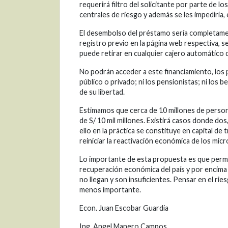
requerirá filtro del solicitante por parte de 
centrales de riesgo y además se les impediría,
El desembolso del préstamo sería completament
registro previo en la página web respectiva, se
puede retirar en cualquier cajero automático 
No podrán acceder a este financiamiento, los
público o privado; ni los pensionistas; ni los
de su libertad.
Estimamos que cerca de 10 millones de person
de S/ 10 mil millones. Existirá casos donde dos
ello en la práctica se constituye en capital d
reiniciar la reactivación económica de los mi
Lo importante de esta propuesta es que permit
recuperación económica del país y por encima
no llegan y son insuficientes. Pensar en el ri
menos importante.
Econ. Juan Escobar Guardia
Ing. Angel Manero Campos