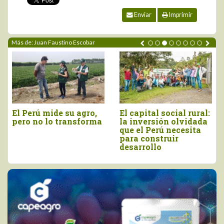
Enviar
Imprimir
Más de: Juan Faustino Escobar
La salud empieza en
Domesticación
casa, pero se defiende
tecnológica del
con política nacional,
territorio: convertir
producción sana y
geografía en riqueza
responsabilidad
pública