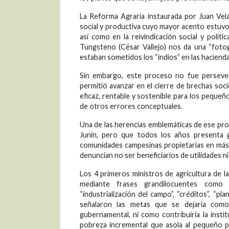
La Reforma Agraria instaurada por Juan Vel
social y productiva cuyo mayor acento estuvo e
así como en la reivindicación social y polí
Tungsteno (César Vallejo) nos da una “fotogr
estaban sometidos los “indios” en las hacienda
Sin embargo, este proceso no fue persever
permitió avanzar en el cierre de brechas so
eficaz, rentable y sostenible para los peque
de otros errores conceptuales.
Una de las herencias emblemáticas de ese pro
Junín, pero que todos los años presenta g
comunidades campesinas propietarias en más 
denuncian no ser beneficiarios de utilidades ni
Los 4 primeros ministros de agricultura de l
mediante frases grandilocuentes como “g
“industrialización del campo”, “créditos”, “p
señalaron las metas que se dejaría como
gubernamental, ni como contribuiría la instit
pobreza incremental que asola al pequeño p