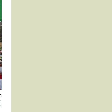
El
de
en