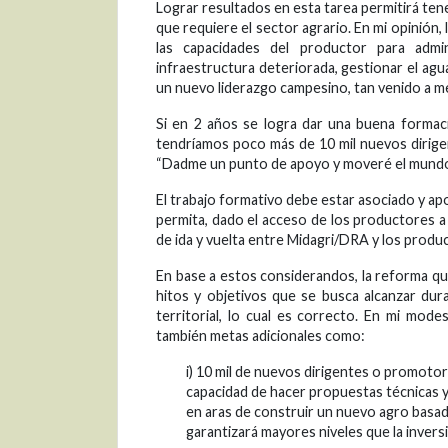
Lograr resultados en esta tarea permitirá tene
que requiere el sector agrario. En mi opinió
las capacidades del productor para admi
infraestructura deteriorada, gestionar el agua
un nuevo liderazgo campesino, tan venido a m
Si en 2 años se logra dar una buena formaci
tendríamos poco más de 10 mil nuevos dirigen
“Dadme un punto de apoyo y moveré el mundo
El trabajo formativo debe estar asociado y a
permita, dado el acceso de los productores a 
de ida y vuelta entre Midagri/DRA y los produ
En base a estos considerandos, la reforma que
hitos y objetivos que se busca alcanzar dur
territorial, lo cual es correcto. En mi mod
también metas adicionales como:
i) 10 mil de nuevos dirigentes o promotor
capacidad de hacer propuestas técnicas y
en aras de construir un nuevo agro basad
garantizará mayores niveles que la inversi