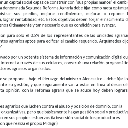
r un capital social capaz de construir con “sus propias manos” el camb
n, la denominada Segunda Reforma Agraria debe fijar como meta optimiz
nistrar sus predios, mejorar rendimientos, mejorar o reponer l
, lograr rentabilidad, etc. Estos objetivos deben forjar el nacimiento 
enos últimamente y tan necesario que es condición para avanzar.
ón para solo el 0.5% de los representantes de las unidades agraria
tes agrarios aptos para edificar el cambio requerido. Arquímedes dij
”.
poyado por un potente sistema de información y comunicación digital q
Internet a través de sus celulares, construir una relación programáti
ctores agrarios organizados.
 se propone – bajo el liderazgo del ministro Alencastre – debe fijar l
ante su gestión, y que seguramente van a estar en línea al desarrol
esta opinión, con la reforma agraria que se aduce hoy deben lograr
es agrarios que luchen contra el abuso y posición de dominio, con la
 organizativas, pero que básicamente hagan gestión social y productiv
o en sus propios esfuerzos (la inversión social de los productores
ón que realiza el propio Midagri)