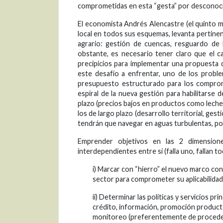
comprometidas en esta “gesta” por desconoc
El economista Andrés Alencastre (el quinto min
local en todos sus esquemas, levanta pertine
agrario: gestión de cuencas, resguardo de la
obstante, es necesario tener claro que el c
precipicios para implementar una propuesta 
este desafío a enfrentar, uno de los problem
presupuesto estructurado para los compromi
espiral de la nueva gestión para habilitarse
plazo (precios bajos en productos como leche, p
los de largo plazo (desarrollo territorial, gest
tendrán que navegar en aguas turbulentas, por
Emprender objetivos en las 2 dimensione
interdependientes entre sí (falla uno, fallan to
i) Marcar con “hierro” el nuevo marco con
sector para comprometer su aplicabilidad (
ii) Determinar las políticas y servicios pr
crédito, información, promoción producto
monitoreo (preferentemente de procedenc