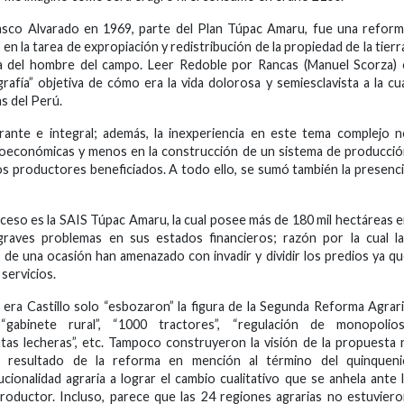
asco Alvarado en 1969, parte del Plan Túpac Amaru, fue una refor
n la tarea de expropiación y redistribución de la propiedad de la tierr
tica del hombre del campo. Leer Redoble por Rancas (Manuel Scorza)
afía” objetiva de cómo era la vida dolorosa y semiesclavista a la cu
s del Perú.
ante e integral; además, la inexperiencia en este tema complejo 
cioeconómicas y menos en la construcción de un sistema de producci
ños productores beneficiados. A todo ello, se sumó también la presenc
ceso es la SAIS Túpac Amaru, la cual posee más de 180 mil hectáreas 
raves problemas en sus estados financieros; razón por la cual la
de una ocasión han amenazado con invadir y dividir los predios ya q
 servicios.
a era Castillo solo “esbozaron” la figura de la Segunda Reforma Agrar
abinete rural”, “1000 tractores”, “regulación de monopolios”
lantas lecheras”, etc. Tampoco construyeron la visión de la propuesta 
 resultado de la reforma en mención al término del quinqueni
ucionalidad agraria a lograr el cambio cualitativo que se anhela ante 
roductor. Incluso, parece que las 24 regiones agrarias no estuvier