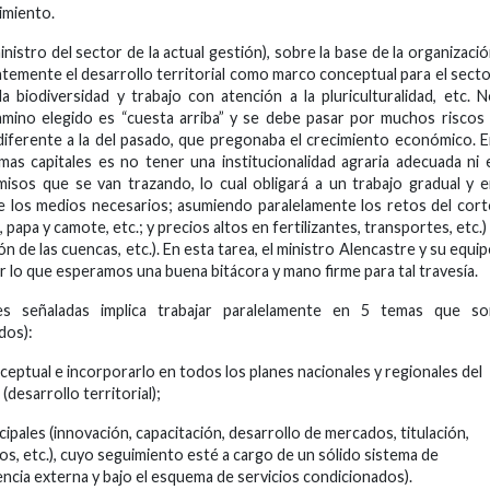
imiento.
istro del sector de la actual gestión), sobre la base de la organizaci
ntemente el desarrollo territorial como marco conceptual para el sect
 biodiversidad y trabajo con atención a la pluriculturalidad, etc. 
amino elegido es “cuesta arriba” y se debe pasar por muchos riscos
diferente a la del pasado, que pregonaba el crecimiento económico. 
as capitales es no tener una institucionalidad agraria adecuada ni 
sos que se van trazando, lo cual obligará a un trabajo gradual y 
 de los medios necesarios; asumiendo paralelamente los retos del cor
apa y camote, etc.; y precios altos en fertilizantes, transportes, etc.)
ión de las cuencas, etc.). En esta tarea, el ministro Alencastre y su equi
 lo que esperamos una buena bitácora y mano firme para tal travesía.
s señaladas implica trabajar paralelamente en 5 temas que so
dos):
ceptual e incorporarlo en todos los planes nacionales y regionales del
desarrollo territorial);
incipales (innovación, capacitación, desarrollo de mercados, titulación,
s, etc.), cuyo seguimiento esté a cargo de un sólido sistema de
ia externa y bajo el esquema de servicios condicionados).