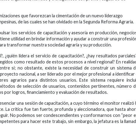
nizaciones que favorezcan la cimentación de un nuevo liderazgo
esinas, de las cuales se han olvidado en la Segunda Reforma Agraria.
ulsar los servicios de capacitación y asesoría en producción, negocio
tiene utilidad en brindar información y ayudar a construir una profesió
ra transformar nuestra sociedad agraria y su producción.
, ¿quién lidera el servicio de capacitación?, ¿hay resultados parciales
legidos como resultado de estos procesos a nivel regional? En realida
tre sí; no obstante, existe la necesidad de construir un sistema 
oyecto nacional, a ser liderado por el mejor profesional a identificar
eres agrarios para distintos usuarios. Este sistema requiere inclu
 métodos de selección de usuarios, contenidos pertinentes, número 
s por logros, financiamiento y evaluación de resultados.
resenciar una sesión de capacitación, a cuyo término el monitor realizó 
te. La crítica fue tan fuerte, profunda y aleccionadora, que hasta aho
eguir. No podemos ser condescendientes y conformarnos con “peor 
petentes para hacer este trabajo, sin embargo, la jefatura es la llama