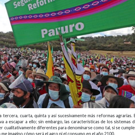
 tercera, cuarta, quinta y así sucesivamente más reformas agrarias. 
a a escapar a ello; sin embargo, las características de los sistemas 
r cualitativamente diferentes para denominarse como tal, si se cumpl
o me imagino cómo será el agro ni el consumo en el año 2100.