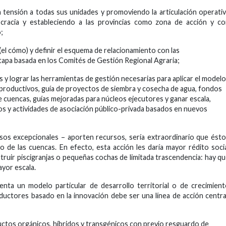
en tensión a todas sus unidades y promoviendo la articulación operati
cracia y estableciendo a las provincias como zona de acción y co
;
(el cómo) y definir el esquema de relacionamiento con las
tapa basada en los Comités de Gestión Regional Agraria;
 y lograr las herramientas de gestión necesarias para aplicar el modelo
 productivos, guía de proyectos de siembra y cosecha de agua, fondos
e cuencas, guías mejoradas para núcleos ejecutores y ganar escala,
tos y actividades de asociación público-privada basados en nuevos
sos excepcionales – aporten recursos, sería extraordinario que ést
lo de las cuencas. En efecto, esta acción les daría mayor rédito soci
truir piscigranjas o pequeñas cochas de limitada trascendencia: hay q
ayor escala.
nta un modelo particular de desarrollo territorial o de crecimien
ductores basado en la innovación debe ser una línea de acción centra
ductos orgánicos, híbridos y transgénicos con previo resguardo de