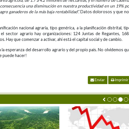
rea agrícola, de 1.7 a 4.2 millones de hectáreas, y el número de caden
 consecuencia una disminución en nuestra productividad en un 19% p
agro ganaderos de la más baja rentabilidad”.
Datos dolorosos y que no
ificación nacional agraria, tipo genérica, a la planificación distrital, ti
n el sector agrario hay organizaciones: 124 Juntas de Regantes, 16
 Hay que comenzar a activar, ahí está el capital social y de cambio.
la esperanza del desarrollo agrario y del propio país. No olvidemos q
Se puede hacer!
Enviar
Imprimir