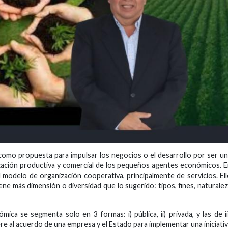
como propuesta para impulsar los negocios o el desarrollo por ser u
ización productiva y comercial de los pequeños agentes económicos. 
 modelo de organización cooperativa, principalmente de servicios. El
tiene más dimensión o diversidad que lo sugerido: tipos, fines, naturale
ica se segmenta solo en 3 formas: i) pública, ii) privada, y las de ii
iere al acuerdo de una empresa y el Estado para implementar una iniciati