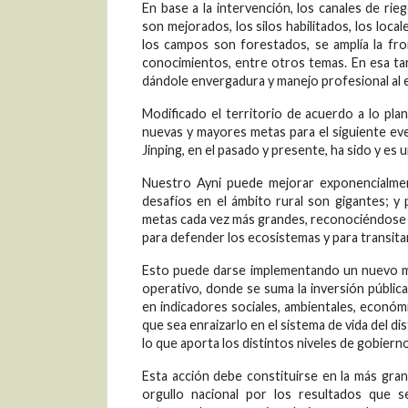
En base a la intervención, los canales de rie
son mejorados, los silos habilitados, los loc
los campos son forestados, se amplía la fro
conocimientos, entre otros temas. En esa tar
dándole envergadura y manejo profesional al e
Modificado el territorio de acuerdo a lo pla
nuevas y mayores metas para el siguiente ev
Jinping, en el pasado y presente, ha sido y e
Nuestro Ayni puede mejorar exponencialment
desafíos en el ámbito rural son gigantes; y 
metas cada vez más grandes, reconociéndose a
para defender los ecosistemas y para transitar
Esto puede darse implementando un nuevo mo
operativo, donde se suma la inversión públic
en indicadores sociales, ambientales, económ
que sea enraizarlo en el sistema de vida del d
lo que aporta los distintos niveles de gobiern
Esta acción debe constituirse en la más gran
orgullo nacional por los resultados que 