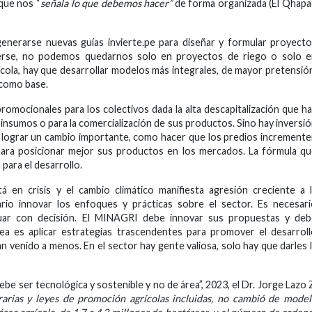
que nos “
señala lo que debemos hacer”
de forma organizada (El Qhap
enerarse nuevas guías invierte.pe para diseñar y formular proyect
cerse, no podemos quedarnos solo en proyectos de riego o solo e
ola, hay que desarrollar modelos más integrales, de mayor pretensió
 como base.
romocionales para los colectivos dada la alta descapitalización que h
 insumos o para la comercialización de sus productos. Sino hay inversi
a lograr un cambio importante, como hacer que los predios increment
para posicionar mejor sus productos en los mercados. La fórmula q
para el desarrollo.
 en crisis y el cambio climático manifiesta agresión creciente a 
sario innovar los enfoques y prácticas sobre el sector. Es necesar
ctuar con decisión. El MINAGRI debe innovar sus propuestas y deb
ea es aplicar estrategias trascendentes para promover el desarrol
an venido a menos. En el sector hay gente valiosa, solo hay que darles 
e ser tecnológica y sostenible y no de área”, 2023, el Dr. Jorge Lazo 
rarias y leyes de promoción agrícolas incluidas, no cambió de mode