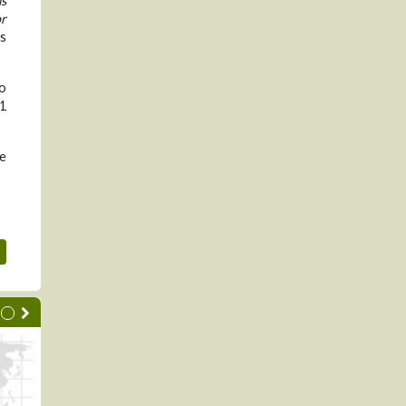
as
or
s
po
81
ue