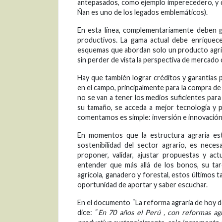
antepasados, como ejemplo imperecedero, y 
Ñan es uno de los legados emblemáticos).
En esta línea, complementariamente deben g
productivos. La gama actual debe enrique
esquemas que abordan solo un producto agríc
sin perder de vista la perspectiva de mercado
Hay que también lograr créditos y garantías p
en el campo, principalmente para la compra de
no se van a tener los medios suficientes par
su tamaño, se acceda a mejor tecnología y 
comentamos es simple: inversión e innovación 
En momentos que la estructura agraria está
sostenibilidad del sector agrario, es nece
proponer, validar, ajustar propuestas y a
entender que más allá de los bonos, su tar
agrícola, ganadero y forestal, estos últimos t
oportunidad de aportar y saber escuchar.
En el documento “La reforma agraria de hoy deb
dice: “
En 70 años el Perú , con reformas ag