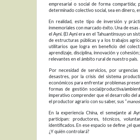
empresarial o social de forma compartida;
determinado colectivo social, sea en dinero, e
En realidad, este tipo de inversión y prác
inmemoriales con marcado éxito. Una de esas 
el Ayni. (El Ayni era en el Tahuantinsuyo un s
de estructuras públicas y a los trabajos agrí
utilitarios que logra en beneficio del colec
aprendizaje, disciplina, innovación y cohesi
relevantes en el ámbito rural de nuestro país.
Por necesidad de servicios, por urgencias 
desastres, por la crisis del sistema produc
económicos para enfrentar problemas presente
formas de gestión social/productiva/ambien
imperativo comprender que el desarrollo del ag
el productor agrario con su saber, sus “
manos
En la experiencia China, el semejante al Ayni
participan: productores, técnicos, volunt
identificados. En ese espacio se define ¿el que
¿Y quién controlará?