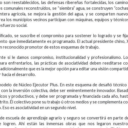
go son reestablecidos, las defensas ribereñas fortalecidas, los camin
ales comunales reconstruidos, se “siembra” agua, se construyen “cochas
ntera agrícola, se mejora la gestión del agua, y se comparten nuev
ea los municipios vecinos participan con máquinas, equipos y técnico
sfuerzo social.
nificado, se suscribe el compromiso para sostener lo logrado y se fij
ento que inmediatamente es programado. El actual presidente chino, 
s un reconocido promotor de estos esquemas de trabajo.
e si le damos compromiso, institucionalidad y profesionalismo. L
para enfrentarlos, las prácticas de asociatividad deben reeditarse c
dicionalmente que es la mejor opción para editar una visión comparti
 hacia el desarrollo.
delo de Núcleo Ejecutor Plus. En este esquema de desafió técnico
a con la inversión colectiva, debe ser eminentemente innovador. Basa
icos y productivos, y debe ser programada y financiada cada año, has
istrito. Él colectivo pone su trabajo ú otros medios y se complementa c
o. Eso es asociatividad en un segundo nivel.
de escuela de aprendizaje agrario y seguro se convertirá en parte d
se logren. Ahí están las inmensas obras que nos legaron nuestro