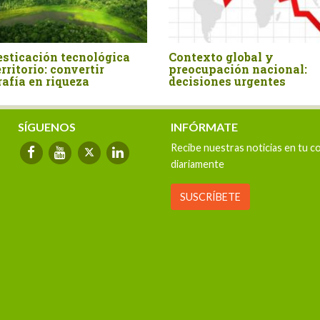
El Perú en la encrucijada: el
La pobreza que no 
problema y la solución es el
cifras oficiales y l
Estado
de una transforma
agraria
SÍGUENOS
INFÓRMATE
Recibe nuestras noticias en tu c
diariamente
SUSCRÍBETE