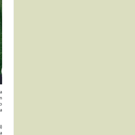
na
En
lo
za
i)
va