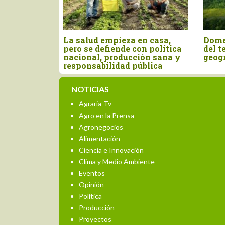
obal y
Manifiesto por el Agro
n nacional:
Peruano
urgentes
NOTICIAS
Agraria-Tv
Agro en la Prensa
Agronegocios
Alimentación
Ciencia e Innovación
Clima y Medio Ambiente
Eventos
Opinión
Política
Producción
Proyectos