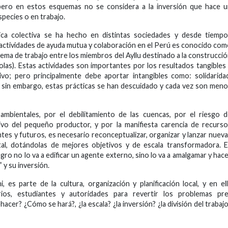
 pero en estos esquemas no se considera a la inversión que hace 
species o en trabajo.
tica colectiva se ha hecho en distintas sociedades y desde tiemp
actividades de ayuda mutua y colaboración en el Perú es conocido co
istema de trabajo entre los miembros del Ayllu destinado a la construcci
colas). Estas actividades son importantes por los resultados tangibles
tivo; pero principalmente debe aportar intangibles como: solidarida
ón; sin embargo, estas prácticas se han descuidado y cada vez son men
ambientales, por el debilitamiento de las cuencas, por el riesgo 
tivo del pequeño productor, y por la manifiesta carencia de recurs
s y futuros, es necesario reconceptualizar, organizar y lanzar nuev
tal, dotándolas de mejores objetivos y de escala transformadora. 
ro no lo va a edificar un agente externo, sino lo va a amalgamar y hac
” y su inversión.
, es parte de la cultura, organización y planificación local, y en el
arios, estudiantes y autoridades para revertir los problemas pre
hacer? ¿Cómo se hará?, ¿la escala? ¿la inversión? ¿la división del trabaj