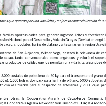
tores que optaron por una vida lícita y mejora la comercialización de su
 familias oportunidades para generar ingresos lícitos y fortalecer 
misión Nacional para el Desarrollo y Vida sin Drogas (Devida) entregó 
cacao, chocolates, harina de plátano y artesanías en la región Ucayali
aoteros de San Alejandro, Wilmer Vega, destacó la relevancia de es
 de cacao, tanto convencionales como orgánicos, y valoró el sopor
zar productos de calidad que los permitan una vida lícita, alejándose d
 3.000 costales de polietileno de 60 kg para el transporte del grano 
100 g), 1.000 bolsas doy pack para harina de plátano, 5000 etiquetas 
aft con asa torcida para el despacho de artesanías y 2.000 cajas pa
, entre otras, la Cooperativa Agraria de Cacaoteros Curimaná; l
o; la Cooperativa Agraria Alexander Von Humboldt LTDA; la Asociaci