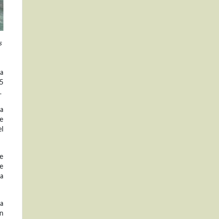
s
la
15
.
ta
te
el
de
de
ra
a
ón