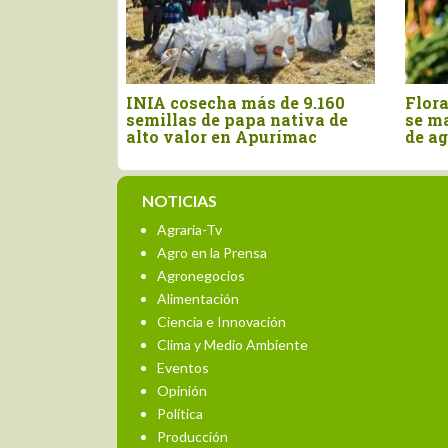
n de mango en Piura
"La campaña de arándano se
ne en 10% al inicio
ganará lote por lote", advierte
o
especialista ante presencia
de El Niño
NOTICIAS
Agraria-Tv
Agro en la Prensa
Agronegocios
Alimentación
Ciencia e Innovación
Clima y Medio Ambiente
Eventos
Opinión
Política
Producción