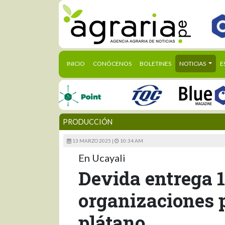
(CURRENT)
INICIO
CONÓCENOS
BOLETINES
NOTICIAS
E
PRODUCCIÓN
13 MARZO 2025 |
10:34 AM
En Ucayali
Devida entrega 
organizaciones 
plátano