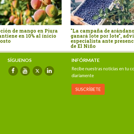
Producción de cacao peruano
Perú: avanza pr
se contrajo 11.3% en mayo de
impulsará una p
este año
arroz más soste
resiliente
SÍGUENOS
INFÓRMATE
Recibe nuestras noticias en tu c
diariamente
SUSCRÍBETE