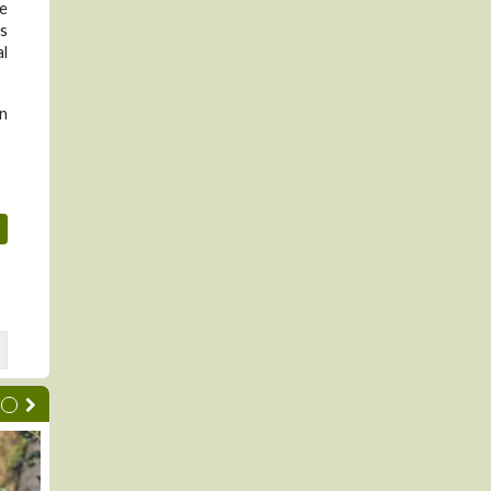
de
s
al
n