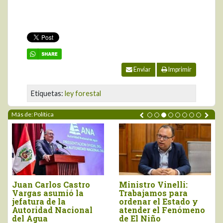
Enviar
Imprimir
Etiquetas:
ley forestal
Más de: Política
ro Vinelli:
Gobierno simplificará
“Recupe
jamos para
procesos para acceso
presupue
r el Estado y
a créditos del Banco
Midagri 
er el Fenómeno
Agropecuario
arancele
Niño
Unidos d