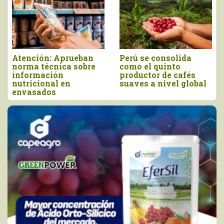
Atención: Aprueban
Perú se consolida
P
norma técnica sobre
como el quinto
d
información
productor de cafés
l
nutricional en
suaves a nivel global
e
envasados