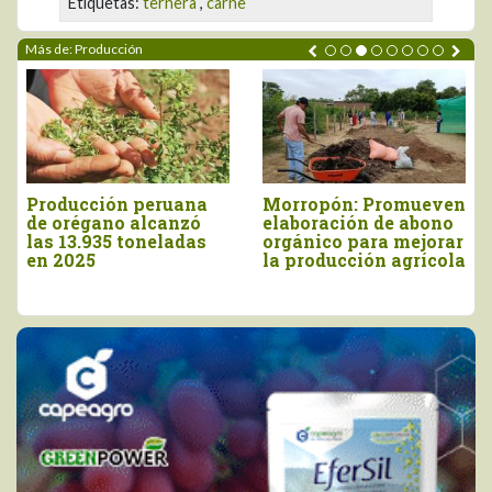
Etiquetas:
ternera
,
carne
Más de: Producción
Morropón: Promueven
INIA cosecha más de
elaboración de abono
9.160 semillas de
orgánico para mejorar
papa nativa de alto
la producción agrícola
valor en Apurímac