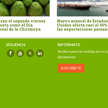
rtó canela entera
La castaña amazónica, el
5.4 millones en el
fruto que demuestra que el
mestre del año
bosque en pie también
exporta
SÍGUENOS
INFÓRMATE
Recibe nuestras noticias en tu c
diariamente
SUSCRÍBETE