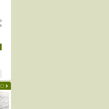
ro
os