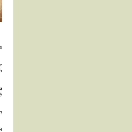
de
se
en
la
y
en
El