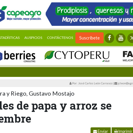
STADÍSTICAS
AUSPICIOS
CONTÁCTENOS
Suscríbete
Por: José Carlos León Carrasco
|
jcleon@agr
ura y Riego, Gustavo Mostajo
es de papa y arroz se
iembre
Enviar
Imprimir