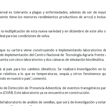
cereal es tolerante a plagas y enfermedades, además de ser de may
lmente tiene los menores rendimientos productivos de arroz) e inclu
 la multiplicación de esta nueva variedad y en diciembre de este año 
eal para las condiciones de selva.
o que su cartera viene construyendo e implementando laboratorios d
e de implementación del Centro Nacional de Tecnología Agraria frente 
uenta con cinco laboratorios y dos cámaras de simulación bioclimática.
 al país para los cambios climáticos. Se realizará investigación en l
e relativos a lo que es temperaturas, sequía y otros fenómenos q
ando en nuestro país”, comentó.
rio de Detección de Presencia Adventicia de eventos transgénicos pa
os (OVM). Este laboratorio ya se encuentra en construcción.
el laboratorio de análisis de semillas, que será de investigación y esta