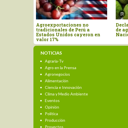
ernes
Nuevo arancel de Estados
Perú impo
Unidos afecta casi el 50% de
por US$ 1
oya
las exportaciones peruanas
primer se
NOTICIAS
Agraria-Tv
Agro en la Prensa
Agronegocios
Alimentación
Ciencia e Innovación
Clima y Medio Ambiente
Eventos
Opinión
Política
Producción
Proyectos