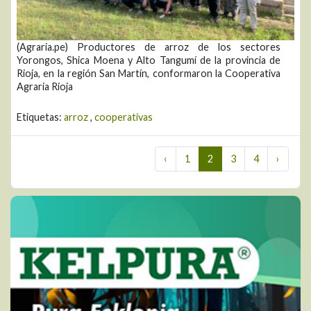
(Agraria.pe) Productores de arroz de los sectores
Yorongos, Shica Moena y Alto Tangumí de la provincia de
Rioja, en la región San Martín, conformaron la Cooperativa
Agraria Rioja
Etiquetas:
arroz
,
cooperativas
‹
1
2
3
4
›